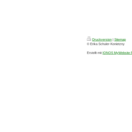
Druckversion
|
Sitemap
© Erika Schuler-Konietzny
Erstellt mit
IONOS MyWebsite P