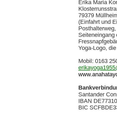
Erika Maria Ko
Klosterrunsstra
79379 Müllhei
(Einfahrt und 
Posthalterweg, 
Seiteneingang
Fressnapfgebäu
Yoga-Logo, die 
Mobil: 0163 25
erikayoga195
www.anahatayo
Bankverbindu
Santander Co
IBAN DE77310
BIC SCFBDE3